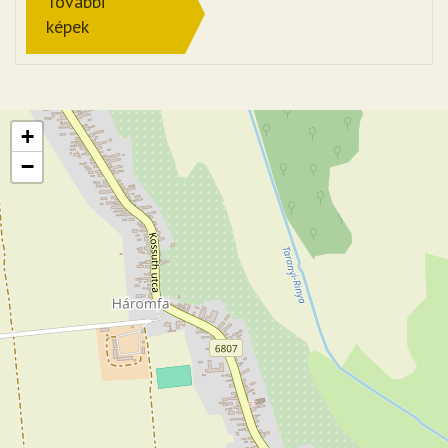
További
képek
+
−