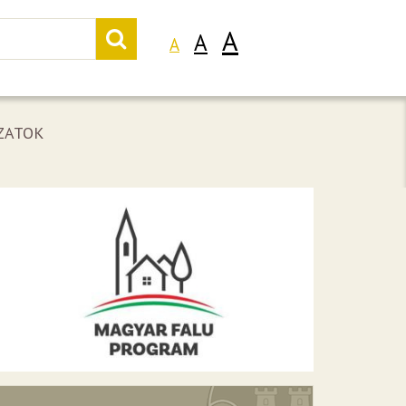
A
A
A
ZATOK