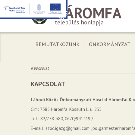
HÁROMFA
település honlapja
BEMUTATKOZUNK
ÖNKORMÁNYZAT
Kapcsolat
KAPCSOLAT
Lábodi Közös Önkormányzati Hivatal Háromfai Ki
Cím: 7585 Háromfa, Kossuth L. u. 235.
Tel.: 82/778-380, 0670/9414199
E-mail: szoc.igazg@gmail.com , polgarmester.harom