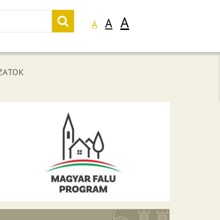
A
A
A
ZATOK