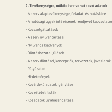
2. Tevékenységre, működésre vonatkozó adatok
- A szerv alaptevékenysége, feladat-és hatásköre
- A hatósági ügyek intézésének rendjével kapcsolato
- Közszolgáltatások
- A szerv nyilvántartásai
- Nyilvános kiadványok
- Döntéshozatal, ülések
- A szerv döntései, koncepciók, tervezetek, javaslatok
- Pályázatok
- Hirdetmények
- Közérdekű adatok igénylése
- Közzétételi listák
- Közadatok újrahasznosítása