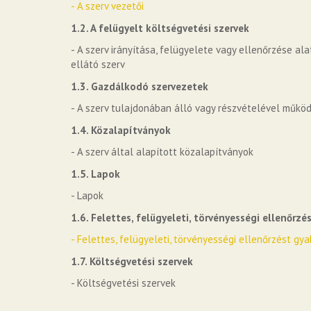
- A szerv vezetői
1.2. A felügyelt költségvetési szervek
- A szerv irányítása, felügyelete vagy ellenőrzése a
ellátó szerv
1.3. Gazdálkodó szervezetek
- A szerv tulajdonában álló vagy részvételével műk
1.4. Közalapítványok
- A szerv által alapított közalapítványok
1.5. Lapok
- Lapok
1.6. Felettes, felügyeleti, törvényességi ellenőrzé
- Felettes, felügyeleti, törvényességi ellenőrzést gy
1.7. Költségvetési szervek
- Költségvetési szervek