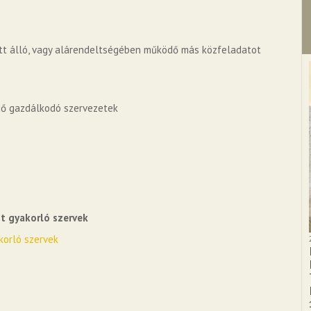
latt álló, vagy alárendeltségében működő más közfeladatot
ödő gazdálkodó szervezetek
st gyakorló szervek
akorló szervek