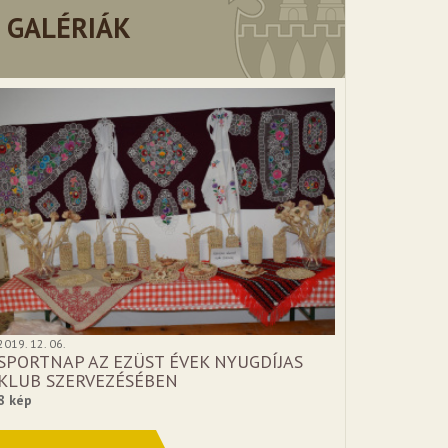
GALÉRIÁK
2019. 12. 06.
SPORTNAP AZ EZÜST ÉVEK NYUGDÍJAS
KLUB SZERVEZÉSÉBEN
8 kép