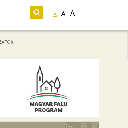
A
A
A
ZATOK