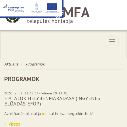
HÁROMFA
település honlapja
Menü
Aktuális
Programok
PROGRAMOK
2020. január 29. 12:34 - február 29. 12:30
FIATALOK HELYBENMARADÁSA (INGYENES
ELŐADÁS-EFOP)
Az előadás plakátja
ide
kattintva megtekinthető.
Vissza